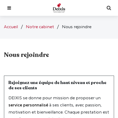
Notre cabinet
Accueil
/
Notre cabinet
/
Nous rejoindre
Nos expertises
Présentation
Actualités
L'équipe
Expertise comptable
Nous rejoindre
Nos outils
Nos locaux
Audit et Commissaire aux Comptes
Suivre mon actualité
Nous contacter
Nos partenaires
Social et RH
Gérer mes salariés
Web TV
Deixis - Le Tourne
Rejoignez une équipe de haut niveau et proche
de ses clients
Nous rejoindre
Gestion et conseil
Piloter mon entreprise
Indicateurs
Deixis - Bègles
DEIXIS se donne pour mission de proposer un
Espace client
Mission juridique
Optimiser mes impôts
Actu en dessin
Déposez votre candidature
service personnalisé
à ses clients, avec passion,
motivation et bienveillance. Chaque prestation est
Gérer mon patrimoine
FAQ ?
RESPONSABLE SERVICE SOCIAL