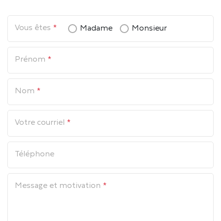
Digitaliser mon entreprise
COLLABORATEUR SOCIAL
Vous êtes
Madame
Monsieur
Collaborateur AUDIT
Prénom
EXPERT COMPTABLE STAGIAIRE EC
Nom
Votre courriel
Téléphone
Message et motivation