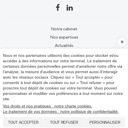
Notre cabinet
Nos expertises
Actualités
Nos outils
Nous et nos partenaires utilisons des cookies pour stocker et/ou
accéder à des informations sur votre terminal. Le traitement de
Nous contacter
certaines données personnelles permet d'améliorer notre offre via
Espace client
l'analyse, la mesure d'audience et vous permet aussi d’interagir
avec les réseaux sociaux. Cliquez sur « Tout accepter » pour
consentir à tout dépôt de cookies ou sur « Tout refuser » pour
Mentions légales et RGPD
proscrire tout dépôt de cookies sur votre terminal. Vous pouvez
Gestion des cookies
personnaliser et modifier vos préférences à tout moment sur notre
site.
Plan du site
Vos droits et nos pratiques : notre charte cookies.
Administration
Le traitement de vos données : notre politique de confidentialité.
© 2021 - 2026 Site réalisé par Les Echos Publishing
TOUT ACCEPTER
TOUT REFUSER
PERSONNALISER